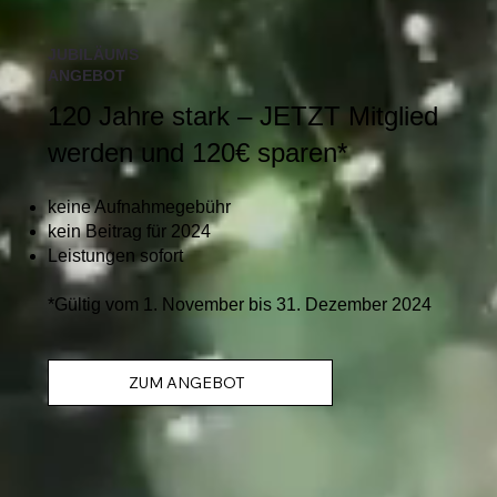
JUBILÄUMS
ANGEBOT
120 Jahre stark – JETZT Mitglied
werden und 120€ sparen*
keine Aufnahmegebühr
kein Beitrag für 2024
Leistungen sofort
*Gültig vom 1. November bis 31. Dezember 2024
ZUM ANGEBOT